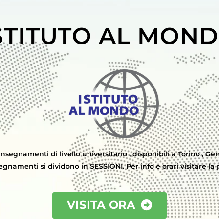
STITUTO AL MON
I
nsegnamenti di livello universitario , disponibili a Torino , Gen
segnamenti si dividono in SESSIONI. Per info e orari visitare la
VISITA ORA