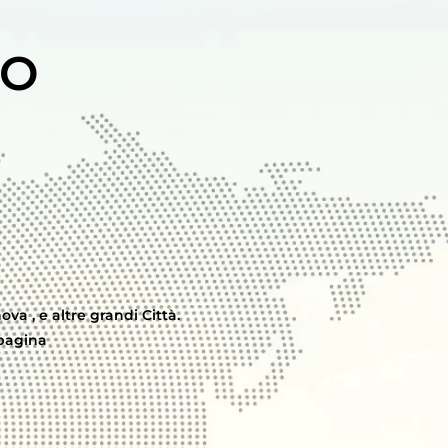
DO
ova , e altre grandi Città.
 pagina