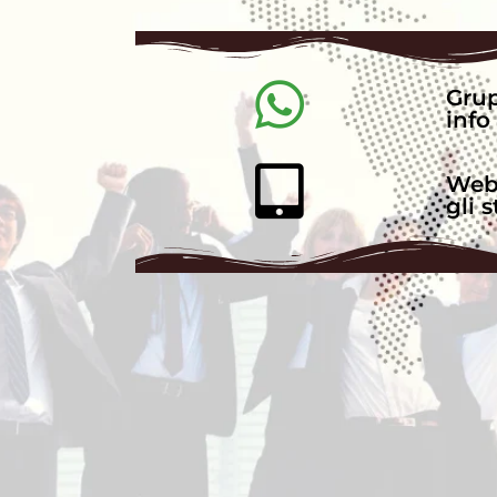
Gru
info
Web
gli 